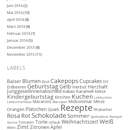
Juni 2014
(2)
Mai 2014
(10)
April 2014
(8)
März 2014
(8)
Februar 2014
(7)
Januar 2014
(5)
Dezember 2013
(8)
November 2013
(11)
LABELS
Cakepops
Blumen
Cupcakes
Baiser
Brot
DIY
Geburtstag
Gelb
Herzhaft
Herbst
Erdbeeren
Junggesellinnenabschied
Kakao
Karamell
Kekse
Kuchen
Kindergeburtstag
Kirschen
Lebkuchen
Midsommar
Macarons
Minze
Lebkuchenhaus
Marzipan
Rezepte
Plätzchen
Orangen
Quark
Rhabarber
Schokolade
Rosa
Rot
Sommer
Spekulatius
Stempel
Weiß
Weihnachtszeit
Torte
Tomaten
Urlaub
Sterne
Zimt
Zitronen
Äpfel
Wien