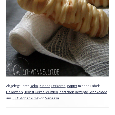
Abgelegt unter
Deko
,
Kinder
,
Leckeres
,
Papier
mit den Labels
Halloween
,
Herbst
,
Kekse
,
Mumien
,
Plätzchen
,
Rezepte
,
Schokolade
am
30. Oktober 2014
von
Vanessa
.