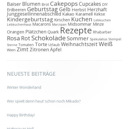
Cakepops
Blumen
Cupcakes
Baiser
Brot
DIY
Geburtstag
Gelb
Herzhaft
Herbst
Erdbeeren
Junggesellinnenabschied
Kakao
Karamell
Kekse
Kuchen
Kindergeburtstag
Kirschen
Lebkuchen
Midsommar
Macarons
Minze
Lebkuchenhaus
Marzipan
Rezepte
Plätzchen
Orangen
Quark
Rhabarber
Schokolade
Rosa
Rot
Sommer
Spekulatius
Stempel
Weiß
Weihnachtszeit
Torte
Tomaten
Urlaub
Sterne
Zimt
Zitronen
Äpfel
Wien
NEUESTE BEITRÄGE
Winter Wonderland
Wer spielt denn heut‘ schon noch Mikado?
Happy Birthday!
Highway to Hell…