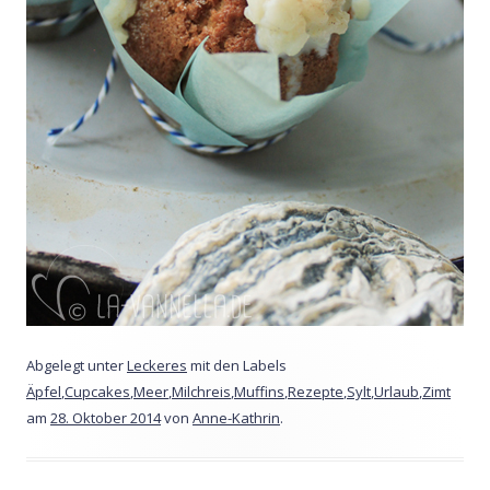
Abgelegt unter
Leckeres
mit den Labels
Äpfel
,
Cupcakes
,
Meer
,
Milchreis
,
Muffins
,
Rezepte
,
Sylt
,
Urlaub
,
Zimt
am
28. Oktober 2014
von
Anne-Kathrin
.