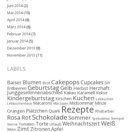
Juni 2014
(2)
Mai 2014
(10)
April 2014
(8)
März 2014
(8)
Februar 2014
(7)
Januar 2014
(5)
Dezember 2013
(8)
November 2013
(11)
LABELS
Cakepops
Blumen
Cupcakes
Baiser
Brot
DIY
Geburtstag
Gelb
Herzhaft
Herbst
Erdbeeren
Junggesellinnenabschied
Kakao
Karamell
Kekse
Kuchen
Kindergeburtstag
Kirschen
Lebkuchen
Midsommar
Macarons
Minze
Lebkuchenhaus
Marzipan
Rezepte
Plätzchen
Orangen
Quark
Rhabarber
Schokolade
Rosa
Rot
Sommer
Spekulatius
Stempel
Weiß
Weihnachtszeit
Torte
Tomaten
Urlaub
Sterne
Zimt
Zitronen
Äpfel
Wien